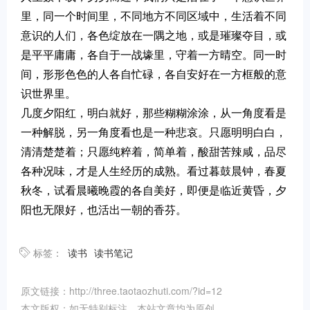
里，同一个时间里，不同地方不同区域中，生活着不同
意识的人们，各色绽放在一隅之地，或是璀璨夺目，或
是平平庸庸，各自于一战壕里，守着一方晴空。同一时
间，形形色色的人各自忙碌，各自安好在一方框般的意
识世界里。
几度夕阳红，明白就好，那些糊糊涂涂，从一角度看是
一种解脱，另一角度看也是一种悲哀。只愿明明白白，
清清楚楚着；只愿纯粹着，简单着，酸甜苦辣咸，品尽
各种况味，才是人生经历的成熟。看过暮鼓晨钟，春夏
秋冬，试看晨曦晚霞的各自美好，即便是临近黄昏，夕
阳也无限好，也活出一朝的香芬。
标签：
读书
读书笔记
原文链接：http://three.taotaozhuti.com/?id=12
本文版权：如无特别标注，本站文章均为原创。