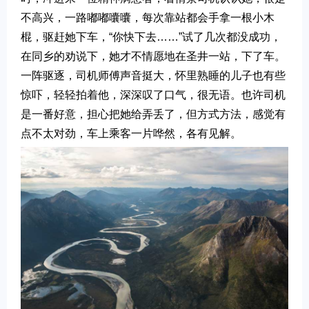
不高兴，一路嘟嘟囔囔，每次靠站都会手拿一根小木
棍，驱赶她下车，“你快下去……”试了几次都没成功，
在同乡的劝说下，她才不情愿地在圣井一站，下了车。
一阵驱逐，司机师傅声音挺大，怀里熟睡的儿子也有些
惊吓，轻轻拍着他，深深叹了口气，很无语。也许司机
是一番好意，担心把她给弄丢了，但方式方法，感觉有
点不太对劲，车上乘客一片哗然，各有见解。