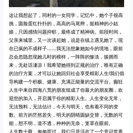
这让我想起了，同村的一女同学，记忆中，她个子很高
挑，圆脸蛋红扑扑的，高高的马尾辫，挺精神的小姑
娘，只因感情问题抑郁，最终成了精神病。前段时间，
父亲来城里，又一次谈起她，说是在镇上遇见她了，现
在已疯的不成样子……我无法想象她如今的境地，眼前
总会忽隐忽现她儿时的模样，一阵阵的惨淡，簇拥而
来，无处话凄凉！我希望她得到正规的治疗，唯有正确
的治疗方案，才可以让她回归社会享受精彩人生!我们倡
导构建一个积极、健康、充满正能量的交流平台。癫狂
人生中来自四海八荒的朋友组成了你最大的朋友圈，欢
迎您的加入，开启属于你的精彩人生。人生变化无常，
无法预料，无法估计，今天与明天，也有着不同的变
数。前方的茫然若失，明天的阴晴圆缺交替，无数的可
能，想不明，道不透，种种的无奈，笼罩在眼前。
人生数十载，匆匆而过，我们只是活在了一个意识世界