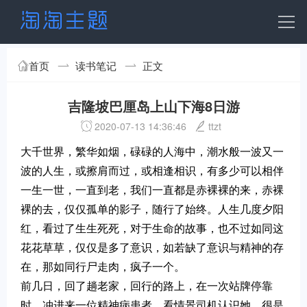
首页
读书笔记
正文
吉隆坡巴厘岛上山下海8日游
2020-07-13 14:36:46
ttzt
大千世界，繁华如烟，碌碌的人海中，潮水般一波又一
波的人生，或擦肩而过，或相逢相识，有多少可以相伴
一生一世，一直到老，我们一直都是赤裸裸的来，赤裸
裸的去，仅仅孤单的影子，随行了始终。人生几度夕阳
红，看过了生生死死，对于生命的故事，也不过如同这
花花草草，仅仅是多了意识，如若缺了意识与精神的存
在，那如同行尸走肉，疯子一个。
前几日，回了趟老家，回行的路上，在一次站牌停靠
时，冲进来一位精神病患者，看情景司机认识她，很是