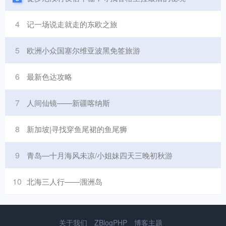
4
记一场说走就走的东欧之旅
5
欧洲小众国塞尔维亚波黑免签旅游
6
最新色达攻略
7
人间仙镜——新疆喀纳斯
8
新加坡|寻找穿鱼尾裙的鱼尾狮
9
青岛—十月海风未凉/小姐妹四天三晚初秋游
10
北海三人行——涠洲岛
关于我们
ZBlogPHP
博客主题