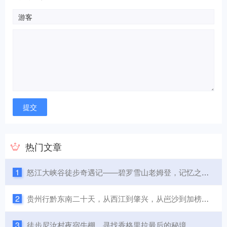
热门文章
1
怒江大峡谷徒步奇遇记——碧罗雪山老姆登，记忆之城知子罗
2
贵州行黔东南二十天，从西江到肇兴，从岜沙到加榜，美食美景
3
徒步尼汝村夜宿牛棚，寻找香格里拉最后的秘境