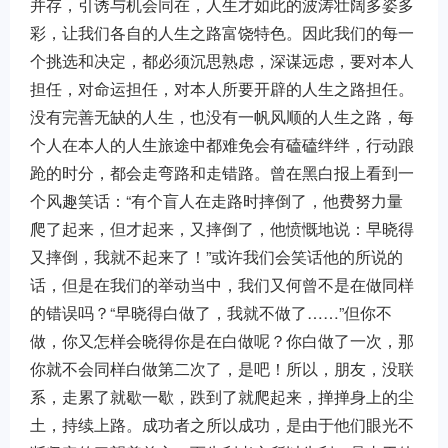
并存，引诱与机会同在，人生才如此的波涛壮阔多姿多
彩，让我们各自的人生之路富饶特色。因此我们的每一
个挑选和决定，都必须沉思熟虑，深谋远虑，要对本人
担任，对命运担任，对本人所要开辟的人生之路担任。
没有完善无缺的人生，也没有一帆风顺的人生之路，每
个人在本人的人生旅途中都难免会有磕磕绊绊，行动踉
跄的时分，都会走弯路和走错路。曾在黑白报上看到一
个风趣笑话：“有个盲人在走路时摔倒了，他费努力量
爬了起来，但才起来，又摔倒了，他愤慨地说：早晓得
又摔倒，我就不起来了！”或许我们会笑话他的所说的
话，但是在我们的举动当中，我们又何曾不是在做同样
的错误吗？“早晓得白做了，我就不做了……”但你不
做，你又怎样会晓得你是在白做呢？你白做了一次，那
你就不会同样白做第二次了，是吧！所以，朋友，没联
系，走累了就歇一歇，跌到了就爬起来，掸掸身上的尘
土，持续上路。成功者之所以成功，是由于他们眼光不