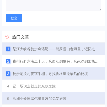
热门文章
1
怒江大峡谷徒步奇遇记——碧罗雪山老姆登，记忆之城知子罗
2
贵州行黔东南二十天，从西江到肇兴，从岜沙到加榜，美食美景
3
徒步尼汝村夜宿牛棚，寻找香格里拉最后的秘境
4
记一场说走就走的东欧之旅
5
欧洲小众国塞尔维亚波黑免签旅游