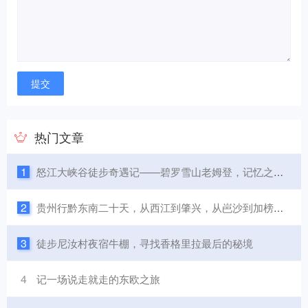
热门文章
1
怒江大峡谷徒步奇遇记——碧罗雪山老姆登，记忆之城知子罗
2
贵州行黔东南二十天，从西江到肇兴，从岜沙到加榜，美食美景
3
徒步尼汝村夜宿牛棚，寻找香格里拉最后的秘境
4
记一场说走就走的东欧之旅